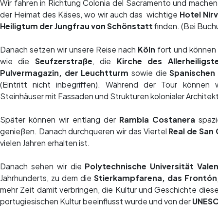
Wir fahren in Richtung Colonia del Sacramento und machen 
der Heimat des Käses, wo wir auch das
wichtige
Hotel Nir
Heiligtum der Jungfrau von Schönstatt
finden. (Bei Buch
Danach setzen wir unsere Reise nach
Köln
fort und können 
wie die
Seufzerstraße
, die
Kirche des Allerheilig
Pulvermagazin, der Leuchtturm
sowie die
Spanischen
(Eintritt nicht inbegriffen). Während der Tour können
Steinhäuser mit Fassaden und Strukturen kolonialer Architek
Später können wir entlang der
Rambla Costanera
spazi
genießen.
Danach durchqueren wir das Viertel
Real de San 
vielen Jahren erhalten ist.
Danach sehen wir die
Polytechnische Universität Val
Jahrhunderts, zu dem die
Stierkampfarena, das Frontón,
mehr Zeit damit verbringen, die Kultur und Geschichte dies
portugiesischen Kultur beeinflusst wurde und von der
UNES