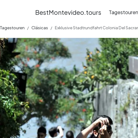
BestMontevideo.tours
Tagestoure
Tagestouren
Clásicas
Exklusive Stadtrundfahrt Colonia Del Sacr