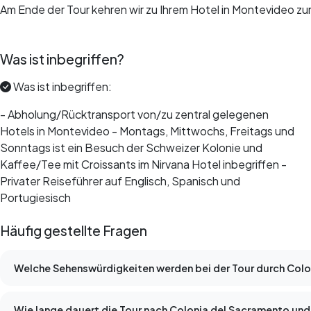
Am Ende der Tour kehren wir zu Ihrem Hotel in Montevideo zu
Was ist inbegriffen?
Was ist inbegriffen:
- Abholung/Rücktransport von/zu zentral gelegenen
Hotels in Montevideo - Montags, Mittwochs, Freitags und
Sonntags ist ein Besuch der Schweizer Kolonie und
Kaffee/Tee mit Croissants im Nirvana Hotel inbegriffen -
Privater Reiseführer auf Englisch, Spanisch und
Portugiesisch
Häufig gestellte Fragen
Welche Sehenswürdigkeiten werden bei der Tour durch Col
Wie lange dauert die Tour nach Colonia del Sacramento und w