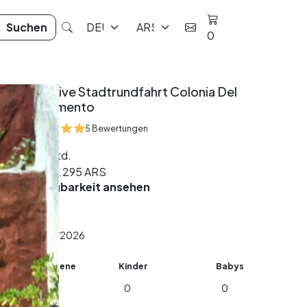
Suchen
0
Exklusive Stadtrundfahrt Colonia Del
Sacramento
5 Bewertungen
10 Std.
Ab
224.295
ARS
Verfügbarkeit ansehen
Datum
Erwachsene
Kinder
Babys