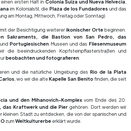
einen ersten Halt in
Colonia Suiza und Nueva Helvecia
,
vana
im Kolonialstil, die
Plaza de los Fundadores
und das
ung am Montag, Mittwoch, Freitag oder Sonntag)
mit der Besichtigung weiterer
ikonischer Orte
beginnen.
sten Sakraments, die Bastion von San Pedro, das
und
Portugiesischen
Museen und das
Fliesenmuseum
 wir die beeindruckenden Kopfsteinpflasterstraßen und
tur
beobachten und fotografieren
.
eren und die natürliche Umgebung des
Rio de la Plata
Carlos
, wo wir die alte
Kapelle San Benito
finden, die seit
encia und den Mihanovich-Komplex
vom Ende des 20.
 das Kraftwerk und die Pier
gehören. Dort werden wir
er kleinen Stadt zu entdecken, die von der spanischen und
CO
zum
Weltkulturerbe
erklärt wurde.